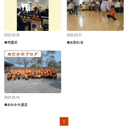
2023.03.29
2023.03.17
❁卒園式
❁お別れ会
めだかのブログ
2023.03.14
❁おわかれ遠足
1