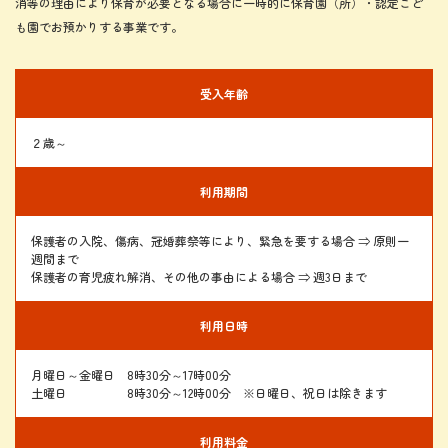
消等の理由により保育が必要となる場合に一時的に保育園（所）・認定こど
も園でお預かりする事業です。
受入年齢
２歳～
利用期間
保護者の入院、傷病、冠婚葬祭等により、緊急を要する場合 ⇒ 原則一
週間まで
​​​​​​​保護者の育児疲れ解消、その他の事由による場合 ⇒ 週3日まで
利用日時
月曜日～金曜日 8時30分～17時00分
土曜日 8時30分～12時00分 ※日曜日、祝日は除きます
利用料金