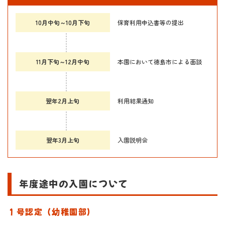
10月中旬～10月下旬
保育利用申込書等の提出
11月下旬～12月中旬
本園において徳島市による面談
翌年2月上旬
利用結果通知
翌年3月上旬
入園説明会
年度途中の入園について
１号認定（幼稚園部）