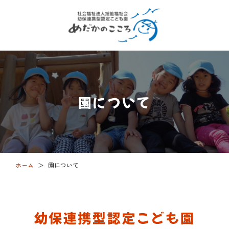
園について
ホーム
＞
園について
幼保連携型認定こども園