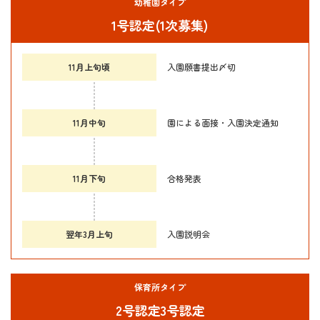
幼稚園タイプ
1号認定(1次募集)
11月上旬頃
入園願書提出〆切
11月中旬
園による面接・入園決定通知
11月下旬
合格発表
翌年3月上旬
入園説明会
保育所タイプ
2号認定3号認定